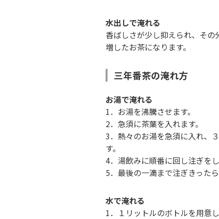
水出しで淹れる
香ばしさが少し抑えられ、その
増したお茶になります。
三年番茶の淹れ方
お湯で淹れる
1．お湯を沸騰させます。
2．急須に茶葉を入れます。
3．熱々のお湯を急須に入れ、
す。
4．湯飲みに順番に回し注ぎを
5．最後の一滴まで注ぎきった
水で淹れる
1．１リットルのボトルを用意