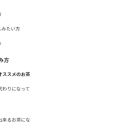
方
しみたい方
め
み方
オススメのお茶
代わりになって
出来るお茶にな