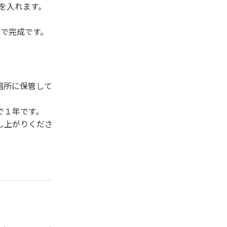
)を入れます。
程で完成です。
暗所に保管して
で１年です。
し上がりくださ