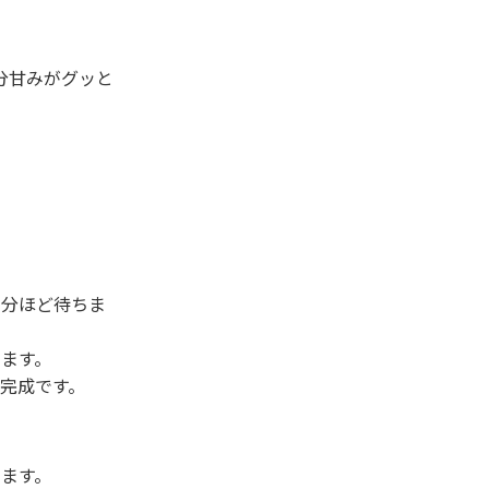
分甘みがグッと
３分ほど待ちま
します。
ら完成です。
します。