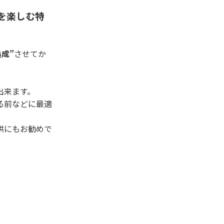
を楽しむ特
熟成”
させてか
出来ます。
る前などに最適
供にもお勧めで